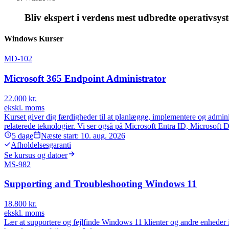
Bliv ekspert i verdens mest udbredte operativsys
Windows Kurser
MD-102
Microsoft 365 Endpoint Administrator
22.000
kr.
ekskl. moms
Kurset giver dig færdigheder til at planlægge, implementere og admini
relaterede teknologier. Vi ser også på Microsoft Entra ID, Microsoft 
5
dage
Næste start:
10. aug. 2026
Afholdelsesgaranti
Se kursus og datoer
MS-982
Supporting and Troubleshooting Windows 11
18.800
kr.
ekskl. moms
Lær at supportere og fejlfinde Windows 11 klienter og andre enheder