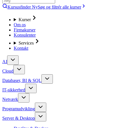
Kursusfinder
Ny
Søg og filtrér alle kurser
Kurser
Om os
Firmakurser
Konsulenter
Services
Kontakt
AI
Cloud
Databaser, BI & SQL
IT-sikkerhed
Netværk
Programudvikling
Server & Desktop