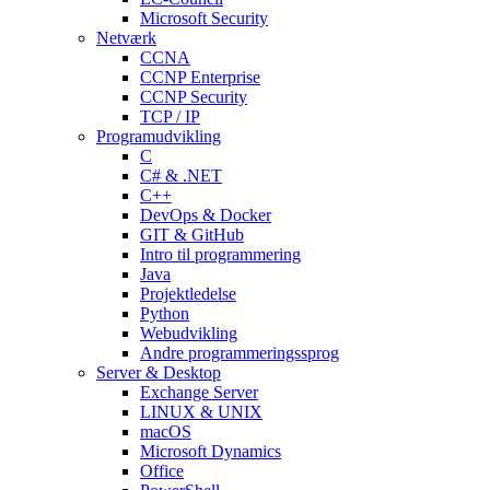
Microsoft Security
Netværk
CCNA
CCNP Enterprise
CCNP Security
TCP / IP
Programudvikling
C
C# & .NET
C++
DevOps & Docker
GIT & GitHub
Intro til programmering
Java
Projektledelse
Python
Webudvikling
Andre programmeringssprog
Server & Desktop
Exchange Server
LINUX & UNIX
macOS
Microsoft Dynamics
Office