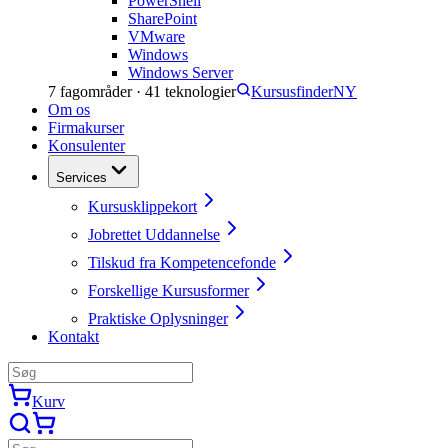
PowerShell
SharePoint
VMware
Windows
Windows Server
7
fagområder ·
41
teknologier
Kursusfinder
NY
Om os
Firmakurser
Konsulenter
Services
Kursusklippekort
Jobrettet Uddannelse
Tilskud fra Kompetencefonde
Forskellige Kursusformer
Praktiske Oplysninger
Kontakt
Kurv