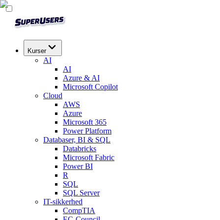
Kurser
AI
AI
Azure & AI
Microsoft Copilot
Cloud
AWS
Azure
Microsoft 365
Power Platform
Databaser, BI & SQL
Databricks
Microsoft Fabric
Power BI
R
SQL
SQL Server
IT-sikkerhed
CompTIA
EC-Council