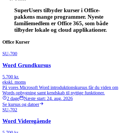
S
uperUsers tilbyder kurser i Office-
pakkens mange programmer.
Nyeste
familiemedlem er Office 365, som både
tilbyder lokale og cloud applikationer.
Office Kurser
SU-700
Word Grundkursus
5.700
kr.
ekskl. moms
På vores Microsoft Word introduktionskursus får du viden om
Words opbygning samt kendskab til nyttige funktioner.
2
dage
Næste start:
24. aug. 2026
Se kursus og datoer
SU-702
Word Videregående
5.700
kr.