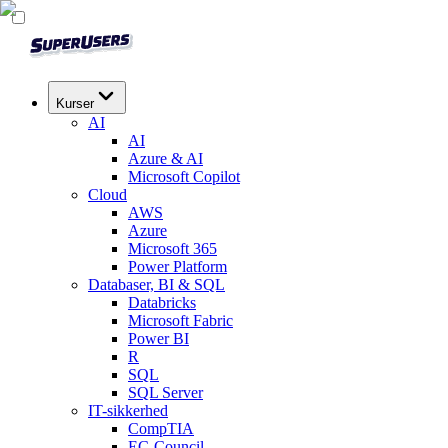
Kurser
AI
AI
Azure & AI
Microsoft Copilot
Cloud
AWS
Azure
Microsoft 365
Power Platform
Databaser, BI & SQL
Databricks
Microsoft Fabric
Power BI
R
SQL
SQL Server
IT-sikkerhed
CompTIA
EC-Council