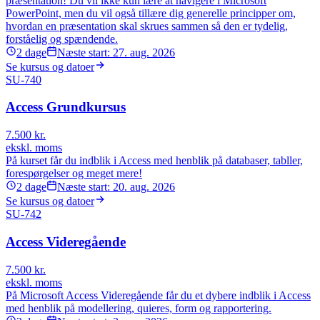
præsentation! Du vil ikke kun lære at navigere i Microsoft
PowerPoint, men du vil også tillære dig generelle principper om,
hvordan en præsentation skal skrues sammen så den er tydelig,
forståelig og spændende.
2
dage
Næste start:
27. aug. 2026
Se kursus og datoer
SU-740
Access Grundkursus
7.500
kr.
ekskl. moms
På kurset får du indblik i Access med henblik på databaser, tabller,
forespørgelser og meget mere!
2
dage
Næste start:
20. aug. 2026
Se kursus og datoer
SU-742
Access Videregående
7.500
kr.
ekskl. moms
På Microsoft Access Videregående får du et dybere indblik i Access
med henblik på modellering, quieres, form og rapportering.