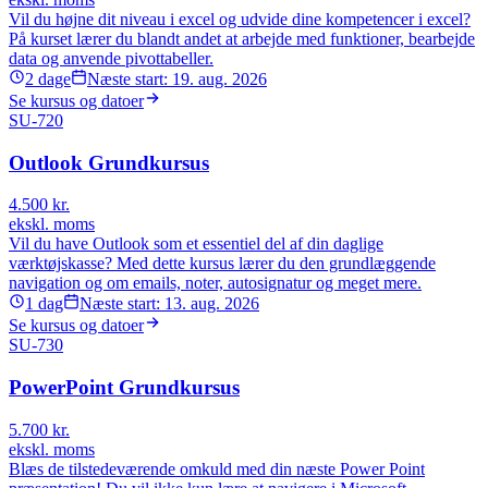
Vil du højne dit niveau i excel og udvide dine kompetencer i excel?
På kurset lærer du blandt andet at arbejde med funktioner, bearbejde
data og anvende pivottabeller.
2
dage
Næste start:
19. aug. 2026
Se kursus og datoer
SU-720
Outlook Grundkursus
4.500
kr.
ekskl. moms
Vil du have Outlook som et essentiel del af din daglige
værktøjskasse? Med dette kursus lærer du den grundlæggende
navigation og om emails, noter, autosignatur og meget mere.
1
dag
Næste start:
13. aug. 2026
Se kursus og datoer
SU-730
PowerPoint Grundkursus
5.700
kr.
ekskl. moms
Blæs de tilstedeværende omkuld med din næste Power Point