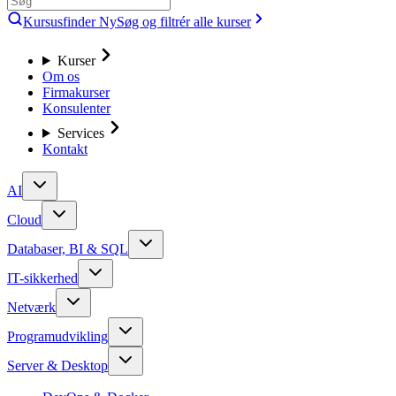
Kursusfinder
Ny
Søg og filtrér alle kurser
Kurser
Om os
Firmakurser
Konsulenter
Services
Kontakt
AI
Cloud
Databaser, BI & SQL
IT-sikkerhed
Netværk
Programudvikling
Server & Desktop