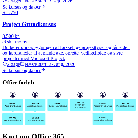
2
dage
Næste start:
3. sep. 2026
Se kursus og datoer
SU-750
Project Grundkursus
8.500
kr.
ekskl. moms
Du lærer om opbygningen af forskellige projekttyper og får viden
og færdigheder til at planlægge, oprette, vedligeholde og styre
projekter med Microsoft Project.
2
dage
Næste start:
27. aug. 2026
Se kursus og datoer
Office
forløb
Kort om Office 365