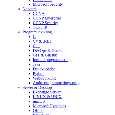
Microsoft Security
Netværk
CCNA
CCNP Enterprise
CCNP Security
TCP / IP
Programudvikling
C
C# & .NET
C++
DevOps & Docker
GIT & GitHub
Intro til programmering
Java
Projektledelse
Python
Webudvikling
Andre programmeringssprog
Server & Desktop
Exchange Server
LINUX & UNIX
macOS
Microsoft Dynamics
Office