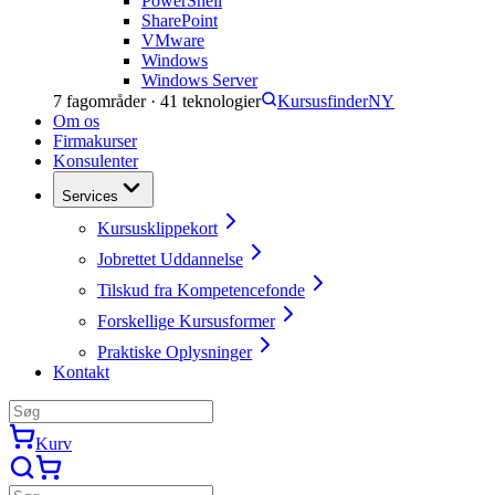
PowerShell
SharePoint
VMware
Windows
Windows Server
7
fagområder ·
41
teknologier
Kursusfinder
NY
Om os
Firmakurser
Konsulenter
Services
Kursusklippekort
Jobrettet Uddannelse
Tilskud fra Kompetencefonde
Forskellige Kursusformer
Praktiske Oplysninger
Kontakt
Kurv