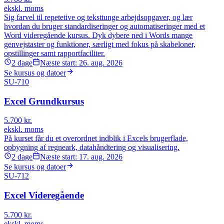
ekskl. moms
Sig farvel til repetetive og teksttunge arbejdsopgaver, og lær
hvordan du bruger standardiseringer og automatiseringer med et
Word videregående kursus. Dyk dybere ned i Words mange
genvejstaster og funktioner, særligt med fokus på skabeloner,
opstillinger samt rapportfaciliter.
2
dage
Næste start:
26. aug. 2026
Se kursus og datoer
SU-710
Excel Grundkursus
5.700
kr.
ekskl. moms
På kurset får du et overordnet indblik i Excels brugerflade,
opbygning af regneark, datahåndtering og visualisering.
2
dage
Næste start:
17. aug. 2026
Se kursus og datoer
SU-712
Excel Videregående
5.700
kr.
ekskl. moms