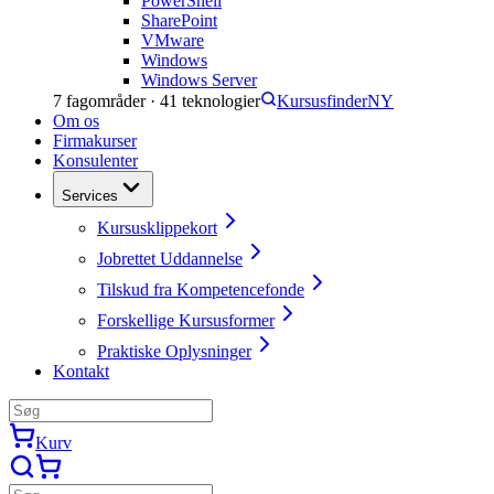
PowerShell
SharePoint
VMware
Windows
Windows Server
7
fagområder ·
41
teknologier
Kursusfinder
NY
Om os
Firmakurser
Konsulenter
Services
Kursusklippekort
Jobrettet Uddannelse
Tilskud fra Kompetencefonde
Forskellige Kursusformer
Praktiske Oplysninger
Kontakt
Kurv