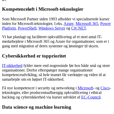
Kompetenceløft i Microsoft-teknologier
Som Microsoft Partner siden 1993 afholder vi specialiserede kurser
inden for Microsoft-teknologier, f.eks.
Azure
,
Microsoft 365
,
Power
Platform
,
PowerShell
,
Windows Server
og
C#/.NET
.
Vi har planlagt og faciliteret opkvalificering af et stort antal IT-
medarbejdere i Microsoft 365 og Azure for organisationer, som er i
gang med migration af deres systemer og løsninger til skyen.
Cybersikkerhed er topprioritet
IT-sikkerhed
fylder mere end nogensinde før hos både små og store
organisationer. Derfor efterspørger mange organisationer
kompetenceudvikling, så hele teamet får værktøjer og viden til at
samarbejde om en højnet IT-sikkerhed.
Få nye kompetencer i security og networking i
Microsoft
- og
Cisco
-
teknologier, eller producentuafhængig opkvalificering i ethical
hacking og cybersikkerhed via kurser udviklet af
EC-Council
.
Data science og machine learning