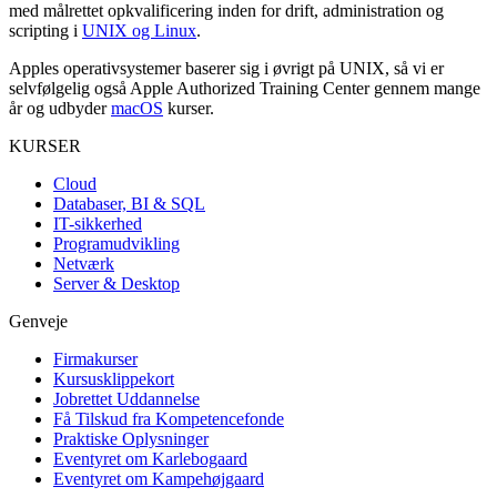
med målrettet opkvalificering inden for drift, administration og
scripting i
UNIX og Linux
.
Apples operativsystemer baserer sig i øvrigt på UNIX, så vi er
selvfølgelig også Apple Authorized Training Center gennem mange
år og udbyder
macOS
kurser.
KURSER
Cloud
Databaser, BI & SQL
IT-sikkerhed
Programudvikling
Netværk
Server & Desktop
Genveje
Firmakurser
Kursusklippekort
Jobrettet Uddannelse
Få Tilskud fra Kompetencefonde
Praktiske Oplysninger
Eventyret om Karlebogaard
Eventyret om Kampehøjgaard