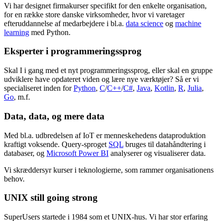
Vi har designet firmakurser specifikt for den enkelte organisation,
for en række store danske virksomheder, hvor vi varetager
efteruddannelse af medarbejdere i bl.a.
data science
og
machine
learning
med Python.
Eksperter i programmeringssprog
Skal I i gang med et nyt programmeringssprog, eller skal en gruppe
udviklere have opdateret viden og lære nye værktøjer? Så er vi
specialiseret inden for
Python
,
C
/
C++
/
C#
,
Java
,
Kotlin
,
R
,
Julia
,
Go
, m.f.
Data, data, og mere data
Med bl.a. udbredelsen af IoT er menneskehedens dataproduktion
kraftigt voksende. Query-sproget
SQL
bruges til datahåndtering i
databaser, og
Microsoft Power BI
analyserer og visualiserer data.
Vi skræddersyr kurser i teknologierne, som rammer organisationens
behov.
UNIX still going strong
SuperUsers startede i 1984 som et UNIX-hus. Vi har stor erfaring