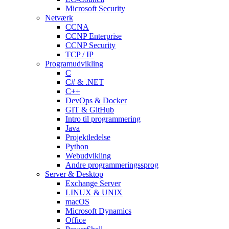
Microsoft Security
Netværk
CCNA
CCNP Enterprise
CCNP Security
TCP / IP
Programudvikling
C
C# & .NET
C++
DevOps & Docker
GIT & GitHub
Intro til programmering
Java
Projektledelse
Python
Webudvikling
Andre programmeringssprog
Server & Desktop
Exchange Server
LINUX & UNIX
macOS
Microsoft Dynamics
Office