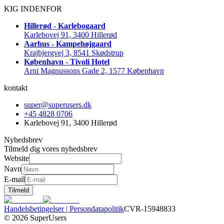
KIG INDENFOR
Hillerød - Karlebogaard
Karlebovej 91, 3400 Hillerød
Aarhus - Kampehøjgaard
Krajbjergvej 3, 8541 Skødstrup
København - Tivoli Hotel
Arni Magnussons Gade 2, 1577 København
kontakt
super@superusers.dk
+45 4828 0706
Karlebovej 91, 3400 Hillerød
Nyhedsbrev
Tilmeld dig vores nyhedsbrev
Website
Navn
E-mail
Tilmeld
Handelsbetingelser | Persondatapolitik
CVR-15948833
©
2026
SuperUsers