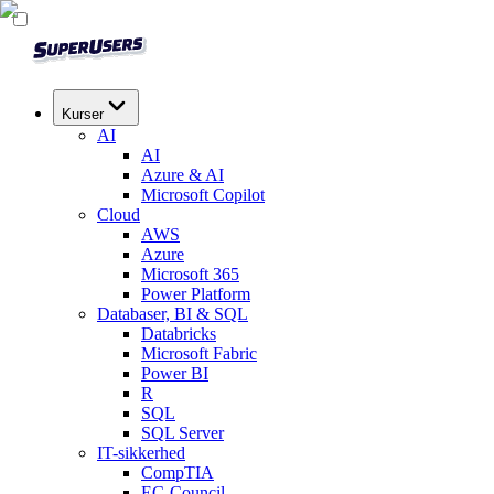
Kurser
AI
AI
Azure & AI
Microsoft Copilot
Cloud
AWS
Azure
Microsoft 365
Power Platform
Databaser, BI & SQL
Databricks
Microsoft Fabric
Power BI
R
SQL
SQL Server
IT-sikkerhed
CompTIA
EC-Council