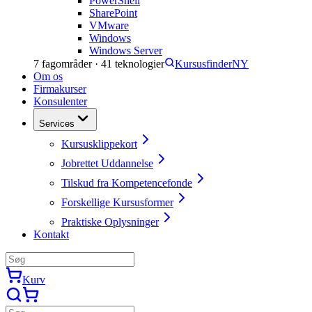
PowerShell
SharePoint
VMware
Windows
Windows Server
7
fagområder ·
41
teknologier
Kursusfinder
NY
Om os
Firmakurser
Konsulenter
Services
Kursusklippekort
Jobrettet Uddannelse
Tilskud fra Kompetencefonde
Forskellige Kursusformer
Praktiske Oplysninger
Kontakt
Kurv