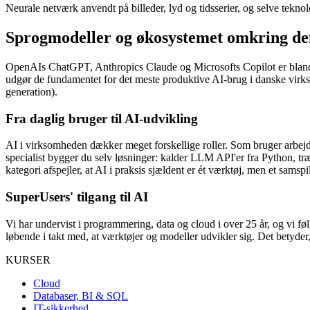
Neurale netværk anvendt på billeder, lyd og tidsserier, og selve tekno
Sprogmodeller og økosystemet omkring d
OpenAIs ChatGPT, Anthropics Claude og Microsofts Copilot er blandt
udgør de fundamentet for det meste produktive AI-brug i danske vir
generation).
Fra daglig bruger til AI-udvikling
AI i virksomheden dækker meget forskellige roller. Som bruger arbej
specialist bygger du selv løsninger: kalder LLM API'er fra Python, træ
kategori afspejler, at AI i praksis sjældent er ét værktøj, men et samsp
SuperUsers' tilgang til AI
Vi har undervist i programmering, data og cloud i over 25 år, og vi fø
løbende i takt med, at værktøjer og modeller udvikler sig. Det betyder, 
KURSER
Cloud
Databaser, BI & SQL
IT-sikkerhed