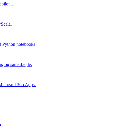
ilot...
/Scala.
med Python notebooks
ing og samarbejde.
i Microsoft 365 Apps.
m.