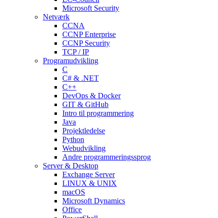
Microsoft Security
Netværk
CCNA
CCNP Enterprise
CCNP Security
TCP / IP
Programudvikling
C
C# & .NET
C++
DevOps & Docker
GIT & GitHub
Intro til programmering
Java
Projektledelse
Python
Webudvikling
Andre programmeringssprog
Server & Desktop
Exchange Server
LINUX & UNIX
macOS
Microsoft Dynamics
Office