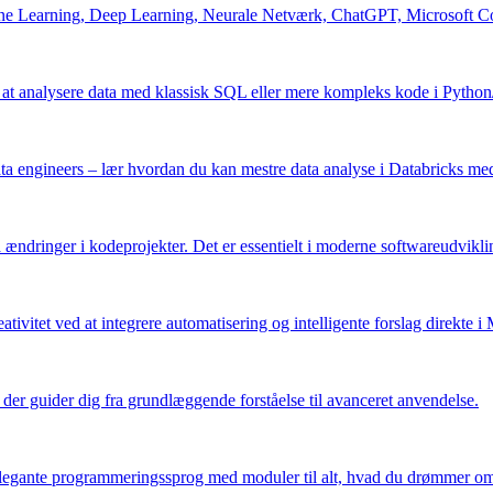
hine Learning, Deep Learning, Neurale Netværk, ChatGPT, Microsoft Cop
 at analysere data med klassisk SQL eller mere kompleks kode i Python
g data engineers – lær hvordan du kan mestre data analyse i Databricks 
 på ændringer i kodeprojekter. Det er essentielt i moderne softwareudvikl
ativitet ved at integrere automatisering og intelligente forslag direkte 
 der guider dig fra grundlæggende forståelse til avanceret anvendelse.
t elegante programmeringssprog med moduler til alt, hvad du drømmer o