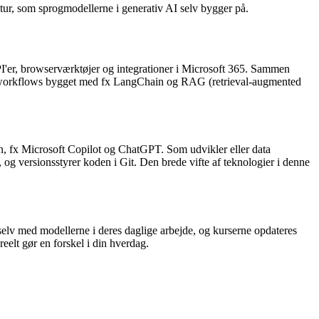
ktur, som sprogmodellerne i generativ AI selv bygger på.
'er, browserværktøjer og integrationer i Microsoft 365. Sammen
ede workflows bygget med fx LangChain og RAG (retrieval-augmented
n, fx Microsoft Copilot og ChatGPT. Som udvikler eller data
 og versionsstyrer koden i Git. Den brede vifte af teknologier i denne
 selv med modellerne i deres daglige arbejde, og kurserne opdateres
reelt gør en forskel i din hverdag.