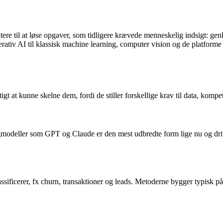
ere til at løse opgaver, som tidligere krævede menneskelig indsigt: gen
erativ AI til klassisk machine learning, computer vision og de platform
igt at kunne skelne dem, fordi de stiller forskellige krav til data, kompe
ogmodeller som GPT og Claude er den mest udbredte form lige nu og drive
assificerer, fx churn, transaktioner og leads. Metoderne bygger typisk p