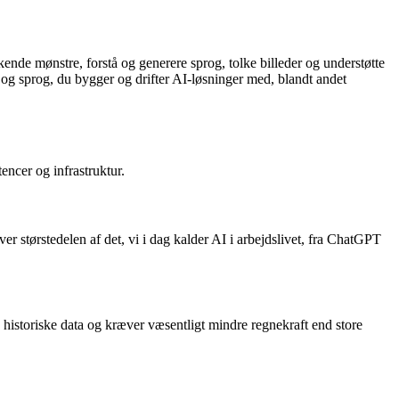
kende mønstre, forstå og generere sprog, tolke billeder og understøtte
e og sprog, du bygger og drifter AI-løsninger med, blandt andet
tencer og infrastruktur.
r størstedelen af det, vi i dag kalder AI i arbejdslivet, fra ChatGPT
å historiske data og kræver væsentligt mindre regnekraft end store