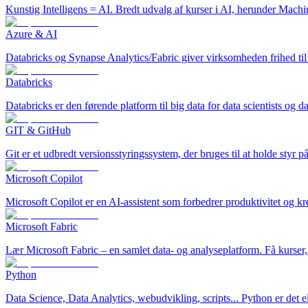
Kunstig Intelligens = AI. Bredt udvalg af kurser i AI, herunder Mac
Azure & AI
Databricks og Synapse Analytics/Fabric giver virksomheden frihed til
Databricks
Databricks er den førende platform til big data for data scientists o
GIT & GitHub
Git er et udbredt versionsstyringssystem, der bruges til at holde styr
Microsoft Copilot
Microsoft Copilot er en AI-assistent som forbedrer produktivitet og kre
Microsoft Fabric
Lær Microsoft Fabric – en samlet data- og analyseplatform. Få kurser,
Python
Data Science, Data Analytics, webudvikling, scripts... Python er de