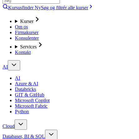
Kursusfinder
Ny
Søg og filtrér alle kurser
Kurser
Om os
Firmakurser
Konsulenter
Services
Kontakt
AI
AI
Azure & AI
Databricks
GIT & GitHub
Microsoft Copilot
Microsoft Fabric
Python
Cloud
Databaser, BI & SQL