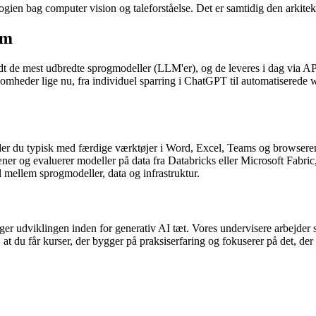
logien bag computer vision og taleforståelse. Det er samtidig den arkite
em
 de mest udbredte sprogmodeller (LLM'er), og de leveres i dag via API
ksomheder lige nu, fra individuel sparring i ChatGPT til automatiser
der du typisk med færdige værktøjer i Word, Excel, Teams og browsere
ner og evaluerer modeller på data fra Databricks eller Microsoft Fabric,
il mellem sprogmodeller, data og infrastruktur.
lger udviklingen inden for generativ AI tæt. Vores undervisere arbejder
at du får kurser, der bygger på praksiserfaring og fokuserer på det, der 