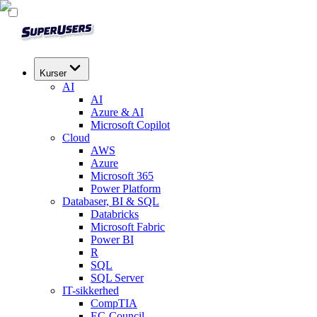
Kurser
AI
AI
Azure & AI
Microsoft Copilot
Cloud
AWS
Azure
Microsoft 365
Power Platform
Databaser, BI & SQL
Databricks
Microsoft Fabric
Power BI
R
SQL
SQL Server
IT-sikkerhed
CompTIA
EC-Council