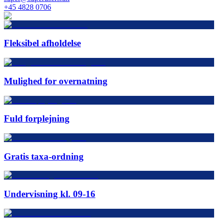
+45 4828 0706
Fleksibel afholdelse
Mulighed for overnatning
Fuld forplejning
Gratis taxa-ordning
Undervisning kl. 09-16