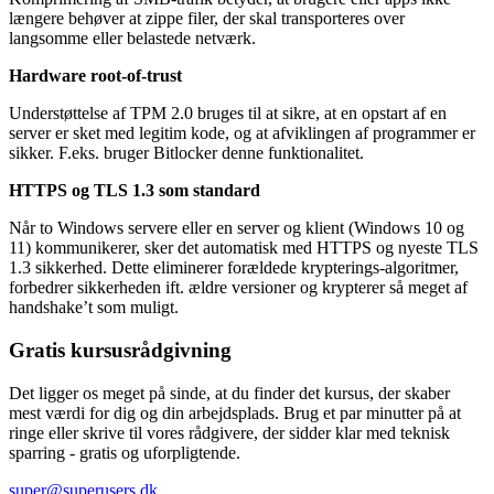
længere behøver at zippe filer, der skal transporteres over
langsomme eller belastede netværk.
Hardware root-of-trust
Understøttelse af TPM 2.0 bruges til at sikre, at en opstart af en
server er sket med legitim kode, og at afviklingen af programmer er
sikker. F.eks. bruger Bitlocker denne funktionalitet.
HTTPS og TLS 1.3 som standard
Når to Windows servere eller en server og klient (Windows 10 og
11) kommunikerer, sker det automatisk med HTTPS og nyeste TLS
1.3 sikkerhed. Dette eliminerer forældede krypterings-algoritmer,
forbedrer sikkerheden ift. ældre versioner og krypterer så meget af
handshake’t som muligt.
Gratis kursusrådgivning
Det ligger os meget på sinde, at du finder det kursus, der skaber
mest værdi for dig og din arbejdsplads. Brug et par minutter på at
ringe eller skrive til vores rådgivere, der sidder klar med teknisk
sparring - gratis og uforpligtende.
super@superusers.dk