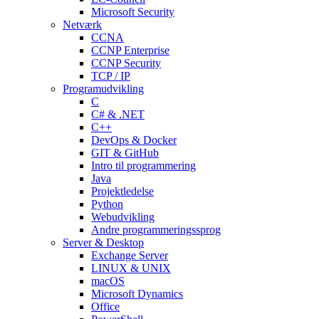
Microsoft Security
Netværk
CCNA
CCNP Enterprise
CCNP Security
TCP / IP
Programudvikling
C
C# & .NET
C++
DevOps & Docker
GIT & GitHub
Intro til programmering
Java
Projektledelse
Python
Webudvikling
Andre programmeringssprog
Server & Desktop
Exchange Server
LINUX & UNIX
macOS
Microsoft Dynamics
Office