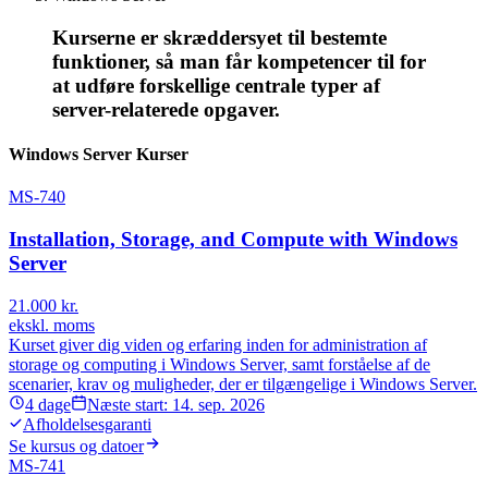
Kurserne er skræddersyet til bestemte
funktioner, så man får kompetencer til for
at udføre forskellige centrale typer af
server-relaterede opgaver.
Windows Server Kurser
MS-740
Installation, Storage, and Compute with Windows
Server
21.000
kr.
ekskl. moms
Kurset giver dig viden og erfaring inden for administration af
storage og computing i Windows Server, samt forståelse af de
scenarier, krav og muligheder, der er tilgængelige i Windows Server.
4
dage
Næste start:
14. sep. 2026
Afholdelsesgaranti
Se kursus og datoer
MS-741