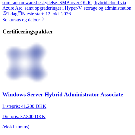
som ransomware-beskyttelse, SMB over QUIC, hybrid cloud via
Azure Arc, samt opgraderinger i Hyper‑V, storage og administration.
1
dag
Næste start:
12. okt. 2026
Se kursus og datoer
Certificeringspakker
Windows Server Hybrid Administrator Associate
Listepris:
41.200
DKK
Din pris:
37.800
DKK
(ekskl. moms)