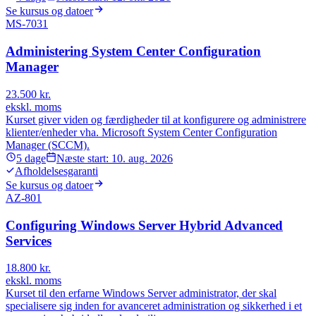
Se kursus og datoer
MS-7031
Administering System Center Configuration
Manager
23.500
kr.
ekskl. moms
Kurset giver viden og færdigheder til at konfigurere og administrere
klienter/enheder vha. Microsoft System Center Configuration
Manager (SCCM).
5
dage
Næste start:
10. aug. 2026
Afholdelsesgaranti
Se kursus og datoer
AZ-801
Configuring Windows Server Hybrid Advanced
Services
18.800
kr.
ekskl. moms
Kurset til den erfarne Windows Server administrator, der skal
specialisere sig inden for avanceret administration og sikkerhed i et