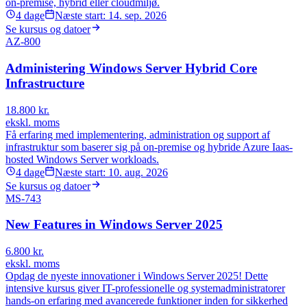
on-premise, hybrid eller cloudmiljø.
4
dage
Næste start:
14. sep. 2026
Se kursus og datoer
AZ-800
Administering Windows Server Hybrid Core
Infrastructure
18.800
kr.
ekskl. moms
Få erfaring med implementering, administration og support af
infrastruktur som baserer sig på on-premise og hybride Azure Iaas-
hosted Windows Server workloads.
4
dage
Næste start:
10. aug. 2026
Se kursus og datoer
MS-743
New Features in Windows Server 2025
6.800
kr.
ekskl. moms
Opdag de nyeste innovationer i Windows Server 2025! Dette
intensive kursus giver IT-professionelle og systemadministratorer
hands‑on erfaring med avancerede funktioner inden for sikkerhed