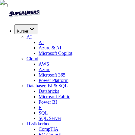
Kurser
AI
AI
Azure & AI
Microsoft Copilot
Cloud
AWS
Azure
Microsoft 365
Power Platform
Databaser, BI & SQL
Databricks
Microsoft Fabric
Power BI
R
SQL
SQL Server
IT-sikkerhed
CompTIA
EC-Council