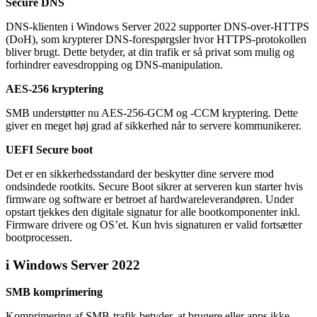
Secure DNS
DNS-klienten i Windows Server 2022 supporter DNS-over-HTTPS
(DoH), som krypterer DNS-forespørgsler hvor HTTPS-protokollen
bliver brugt. Dette betyder, at din trafik er så privat som mulig og
forhindrer eavesdropping og DNS-manipulation.
AES-256 kryptering
SMB understøtter nu AES-256-GCM og -CCM kryptering. Dette
giver en meget høj grad af sikkerhed når to servere kommunikerer.
UEFI Secure boot
Det er en sikkerhedsstandard der beskytter dine servere mod
ondsindede rootkits. Secure Boot sikrer at serveren kun starter hvis
firmware og software er betroet af hardwareleverandøren. Under
opstart tjekkes den digitale signatur for alle bootkomponenter inkl.
Firmware drivere og OS’et. Kun hvis signaturen er valid fortsætter
bootprocessen.
i Windows Server 2022
SMB komprimering
Komprimering af SMB-trafik betyder, at brugere eller apps ikke