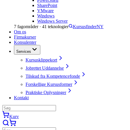
PowerShell
SharePoint
VMware
Windows
Windows Server
7
fagområder ·
41
teknologier
Kursusfinder
NY
Om os
Firmakurser
Konsulenter
Services
Kursusklippekort
Jobrettet Uddannelse
Tilskud fra Kompetencefonde
Forskellige Kursusformer
Praktiske Oplysninger
Kontakt
Kurv