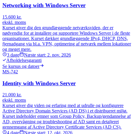
Networking with Windows Server
15.600
kr.
ekskl. moms
Kurset giver dig den grundlæggende netværksviden, der er
nødvendig for at installere og supportere Windows Server i de fleste
organisationer. Kurset dækker grundlæggende IPv4, DHCP, DNS,
fjernadgang via bl.a. VPN, optimering af netværk mellem lokationer
og meget mere.
3
dage
Næste start:
2. nov. 2026
Afholdelsesgaranti
Se kursus og datoer
MS-742
Identity with Windows Server
21.000
kr.
ekskl. moms
Kurset giver dig viden og erfaring med at udrulle og konfigurere
Active Directory Domain Services (AD DS) i et distribueret miljø.
Kurset indeholder emner som Group Policy, Backup/gendannelse af
AD, overvågning og troubleshooting af AD samt en detaljeret
gennemgang af Active Directory Certificate Services (AD CS).
4
dage
Næste start:
12. okt. 2026