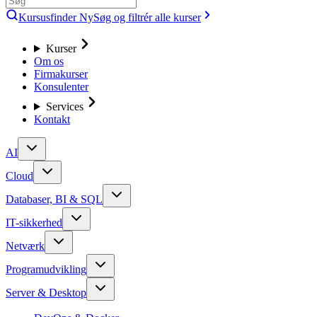
Kursusfinder
Ny
Søg og filtrér alle kurser
Kurser
Om os
Firmakurser
Konsulenter
Services
Kontakt
AI
Cloud
Databaser, BI & SQL
IT-sikkerhed
Netværk
Programudvikling
Server & Desktop