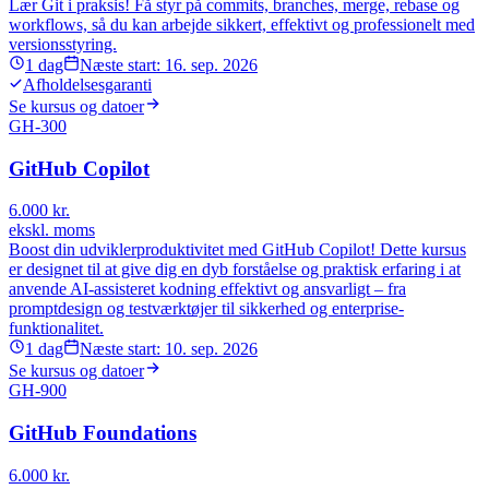
Lær Git i praksis! Få styr på commits, branches, merge, rebase og
workflows, så du kan arbejde sikkert, effektivt og professionelt med
versionsstyring.
1
dag
Næste start:
16. sep. 2026
Afholdelsesgaranti
Se kursus og datoer
GH-300
GitHub Copilot
6.000
kr.
ekskl. moms
Boost din udviklerproduktivitet med GitHub Copilot! Dette kursus
er designet til at give dig en dyb forståelse og praktisk erfaring i at
anvende AI-assisteret kodning effektivt og ansvarligt – fra
promptdesign og testværktøjer til sikkerhed og enterprise-
funktionalitet.
1
dag
Næste start:
10. sep. 2026
Se kursus og datoer
GH-900
GitHub Foundations
6.000
kr.