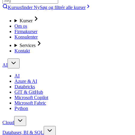
Kursusfinder
Ny
Søg og filtrér alle kurser
Kurser
Om os
Firmakurser
Konsulenter
Services
Kontakt
AI
AI
Azure & AI
Databricks
GIT & GitHub
Microsoft Copilot
Microsoft Fabric
Python
Cloud
Databaser, BI & SQL