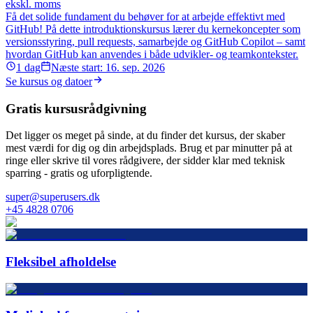
ekskl. moms
Få det solide fundament du behøver for at arbejde effektivt med
GitHub! På dette introduktionskursus lærer du kernekoncepter som
versionsstyring, pull requests, samarbejde og GitHub Copilot – samt
hvordan GitHub kan anvendes i både udvikler- og teamkontekster.
1
dag
Næste start:
16. sep. 2026
Se kursus og datoer
Gratis kursusrådgivning
Det ligger os meget på sinde, at du finder det kursus, der skaber
mest værdi for dig og din arbejdsplads. Brug et par minutter på at
ringe eller skrive til vores rådgivere, der sidder klar med teknisk
sparring - gratis og uforpligtende.
super@superusers.dk
+45 4828 0706
Fleksibel afholdelse