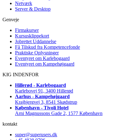
Netværk
Server & Desktop
Genveje
Firmakurser
Kursusklippekort
Jobrettet Uddannelse
Få Tilskud fra Kompetencefonde
Praktiske Oplysninger
Eventyret om Karlebogaard
Eventyret om Kampehøjgaard
KIG INDENFOR
Hillerød - Karlebogaard
Karlebovej 91, 3400 Hillerød
Aarhus - Kampehøjgaard
Krajbjergvej 3, 8541 Skødstrup
København - Tivoli Hotel
Arni Magnussons Gade 2, 1577 København
kontakt
super@superusers.dk