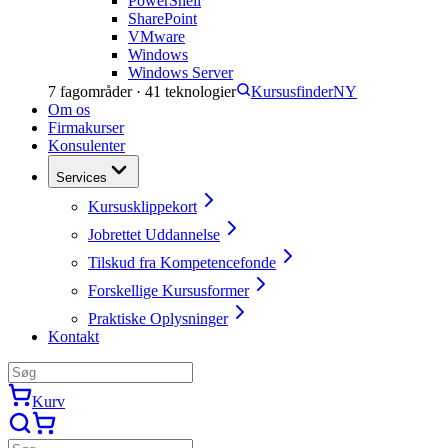
PowerShell
SharePoint
VMware
Windows
Windows Server
7
fagområder ·
41
teknologier
Kursusfinder
NY
Om os
Firmakurser
Konsulenter
Services
Kursusklippekort
Jobrettet Uddannelse
Tilskud fra Kompetencefonde
Forskellige Kursusformer
Praktiske Oplysninger
Kontakt
Kurv