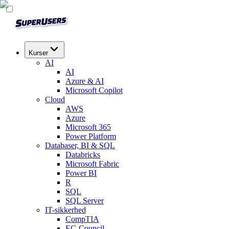
Kurser
AI
AI
Azure & AI
Microsoft Copilot
Cloud
AWS
Azure
Microsoft 365
Power Platform
Databaser, BI & SQL
Databricks
Microsoft Fabric
Power BI
R
SQL
SQL Server
IT-sikkerhed
CompTIA
EC-Council