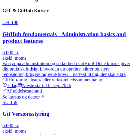
GIT & GitHub Kurser
GH-100
GitHub fundamentals - Administration basics and
product features
6.000
kr.
ekskl. moms
Få styr på administration og sikkerhed i GitHub! Dette kursus giver
dig praktisk indsigt i, hvordan du opretter, sikrer og styre
repositorier, brugere og workflows – perfekt til dig, der skal sikre
GitHub-brug i team- eller virksomhedssammenhæng.
1
dag
Næste start:
16. sep. 2026
Afholdelsesgaranti
Se kursus og datoer
SU-159
Git Versionsstyring
6.000
kr.
ekskl. moms