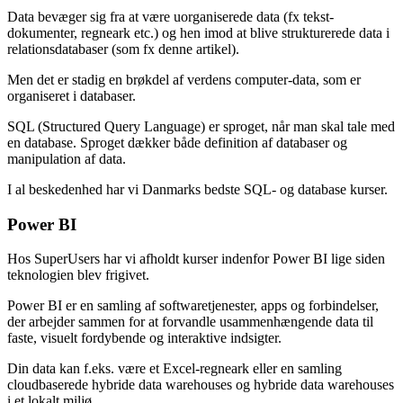
Data bevæger sig fra at være uorganiserede data (fx tekst-
dokumenter, regneark etc.) og hen imod at blive strukturerede data i
relationsdatabaser (som fx denne artikel).
Men det er stadig en brøkdel af verdens computer-data, som er
organiseret i databaser.
SQL (Structured Query Language) er sproget, når man skal tale med
en database. Sproget dækker både definition af databaser og
manipulation af data.
I al beskedenhed har vi Danmarks bedste SQL- og database kurser.
Power BI
Hos SuperUsers har vi afholdt kurser indenfor Power BI lige siden
teknologien blev frigivet.
Power BI er en samling af softwaretjenester, apps og forbindelser,
der arbejder sammen for at forvandle usammenhængende data til
faste, visuelt fordybende og interaktive indsigter.
Din data kan f.eks. være et Excel-regneark eller en samling
cloudbaserede hybride data warehouses og hybride data warehouses
i et lokalt miljø.