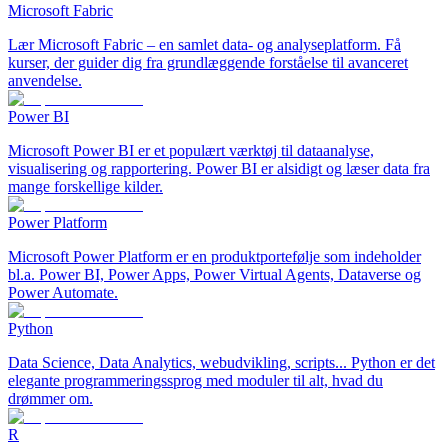
Microsoft Fabric
Lær Microsoft Fabric – en samlet data- og analyseplatform. Få
kurser, der guider dig fra grundlæggende forståelse til avanceret
anvendelse.
Power BI
Microsoft Power BI er et populært værktøj til dataanalyse,
visualisering og rapportering. Power BI er alsidigt og læser data fra
mange forskellige kilder.
Power Platform
Microsoft Power Platform er en produktportefølje som indeholder
bl.a. Power BI, Power Apps, Power Virtual Agents, Dataverse og
Power Automate.
Python
Data Science, Data Analytics, webudvikling, scripts... Python er det
elegante programmeringssprog med moduler til alt, hvad du
drømmer om.
R