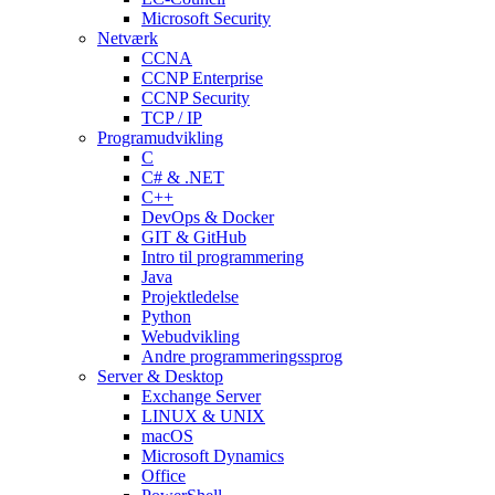
Microsoft Security
Netværk
CCNA
CCNP Enterprise
CCNP Security
TCP / IP
Programudvikling
C
C# & .NET
C++
DevOps & Docker
GIT & GitHub
Intro til programmering
Java
Projektledelse
Python
Webudvikling
Andre programmeringssprog
Server & Desktop
Exchange Server
LINUX & UNIX
macOS
Microsoft Dynamics
Office