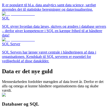
R er populært til bl.a. data analytics samt data science, særligt
anvendes det til statistiske beregninger og datavisualisering.
SQL
SQL styrer hvordan data læses, skrives og ændres i database servers
– derfor giver kompetencer i SQL en kæmpe frihed til at håndtere
data!
SQL Server
SQL Servers har længe været centrale i håndteringen af data i
organisationen. Kendskab til SQL serveren er essentiel for
vedligehold af disse datakilder.
Data er det nye guld
Menneskeheden fordobler mængden af data hvert år. Derfor er det
alfa og omega at kunne håndtere organisationens data og skabe
værdi.
Databaser og SQL