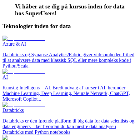
Vi håber at se dig på kursus inden for data
hos SuperUsers!
Teknologier inden for data
Azure & AI
Databricks og Synapse Analytics/Fabric giver virksomheden frihed
til at analysere data med klassisk SQL eller mere kompleks kode i
Python/Scala.
AI
Kunstig Intelligens = AI. Bredt udvalg af kurser i AI, herunder
Machine Learning, Deep Learning, Neurale Netværk, ChatGPT,
Microsoft Copilot...
Databricks
Databricks er den førende platform til big data for data scientists og
data engineers – lær hvordan du kan mestre data analyse i
Databricks med Python notebooks