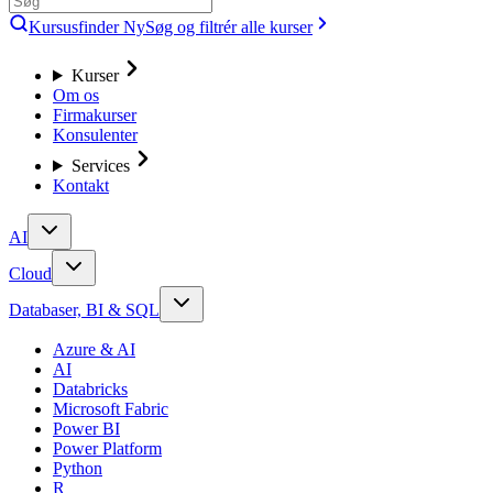
Kursusfinder
Ny
Søg og filtrér alle kurser
Kurser
Om os
Firmakurser
Konsulenter
Services
Kontakt
AI
Cloud
Databaser, BI & SQL
Azure & AI
AI
Databricks
Microsoft Fabric
Power BI
Power Platform
Python
R