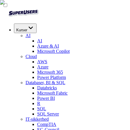
Kurser
AI
AI
Azure & AI
Microsoft Copilot
Cloud
AWS
Azure
Microsoft 365
Power Platform
Databaser, BI & SQL
Databricks
Microsoft Fabric
Power BI
R
SQL
SQL Server
IT-sikkerhed
CompTIA
EC-Council