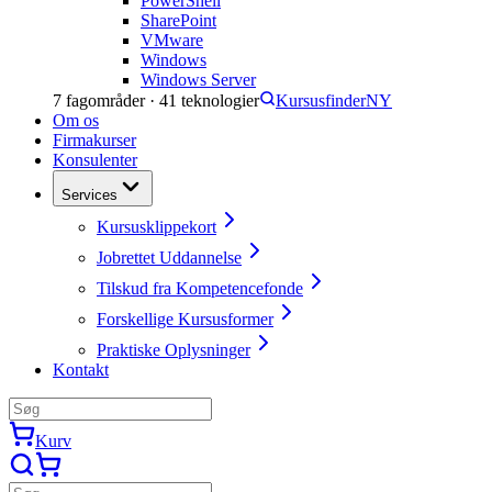
PowerShell
SharePoint
VMware
Windows
Windows Server
7
fagområder ·
41
teknologier
Kursusfinder
NY
Om os
Firmakurser
Konsulenter
Services
Kursusklippekort
Jobrettet Uddannelse
Tilskud fra Kompetencefonde
Forskellige Kursusformer
Praktiske Oplysninger
Kontakt
Kurv