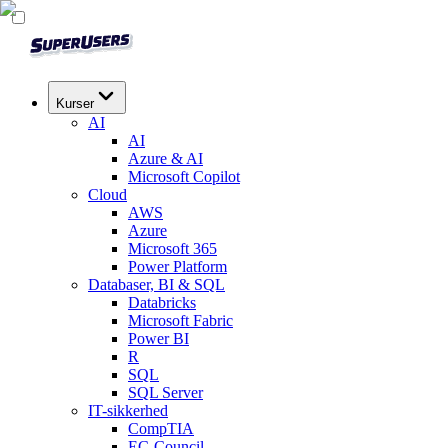
Kurser
AI
AI
Azure & AI
Microsoft Copilot
Cloud
AWS
Azure
Microsoft 365
Power Platform
Databaser, BI & SQL
Databricks
Microsoft Fabric
Power BI
R
SQL
SQL Server
IT-sikkerhed
CompTIA
EC-Council