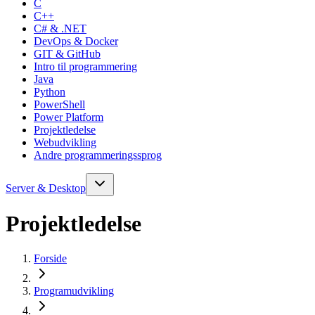
C
C++
C# & .NET
DevOps & Docker
GIT & GitHub
Intro til programmering
Java
Python
PowerShell
Power Platform
Projektledelse
Webudvikling
Andre programmeringssprog
Server & Desktop
Projektledelse
Forside
Programudvikling