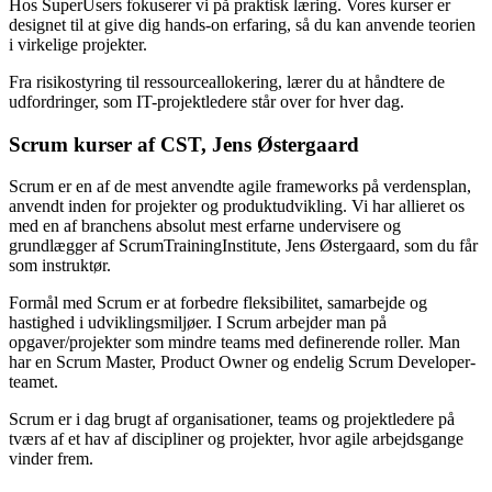
Hos SuperUsers fokuserer vi på praktisk læring. Vores kurser er
designet til at give dig hands-on erfaring, så du kan anvende teorien
i virkelige projekter.
Fra risikostyring til ressourceallokering, lærer du at håndtere de
udfordringer, som IT-projektledere står over for hver dag.
Scrum kurser af CST, Jens Østergaard
Scrum er en af de mest anvendte agile frameworks på verdensplan,
anvendt inden for projekter og produktudvikling. Vi har allieret os
med en af branchens absolut mest erfarne undervisere og
grundlægger af ScrumTrainingInstitute, Jens Østergaard, som du får
som instruktør.
Formål med Scrum er at forbedre fleksibilitet, samarbejde og
hastighed i udviklingsmiljøer. I Scrum arbejder man på
opgaver/projekter som mindre teams med definerende roller. Man
har en Scrum Master, Product Owner og endelig Scrum Developer-
teamet.
Scrum er i dag brugt af organisationer, teams og projektledere på
tværs af et hav af discipliner og projekter, hvor agile arbejdsgange
vinder frem.