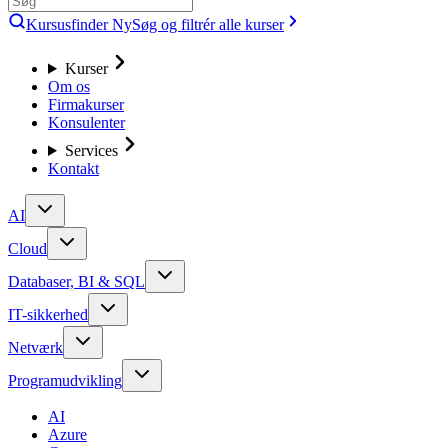
Kursusfinder
Ny
Søg og filtrér alle kurser
Kurser
Om os
Firmakurser
Konsulenter
Services
Kontakt
AI
Cloud
Databaser, BI & SQL
IT-sikkerhed
Netværk
Programudvikling
AI
Azure