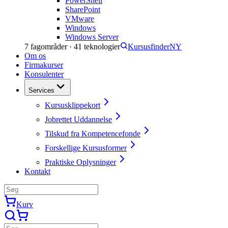
PowerShell
SharePoint
VMware
Windows
Windows Server
7
fagområder ·
41
teknologier
Kursusfinder
NY
Om os
Firmakurser
Konsulenter
Services
Kursusklippekort
Jobrettet Uddannelse
Tilskud fra Kompetencefonde
Forskellige Kursusformer
Praktiske Oplysninger
Kontakt
Kurv