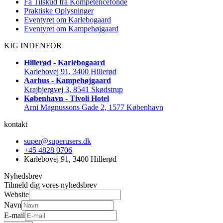
Få Tilskud fra Kompetencefonde
Praktiske Oplysninger
Eventyret om Karlebogaard
Eventyret om Kampehøjgaard
KIG INDENFOR
Hillerød - Karlebogaard
Karlebovej 91, 3400 Hillerød
Aarhus - Kampehøjgaard
Krajbjergvej 3, 8541 Skødstrup
København - Tivoli Hotel
Arni Magnussons Gade 2, 1577 København
kontakt
super@superusers.dk
+45 4828 0706
Karlebovej 91, 3400 Hillerød
Nyhedsbrev
Tilmeld dig vores nyhedsbrev
Website
Navn
E-mail