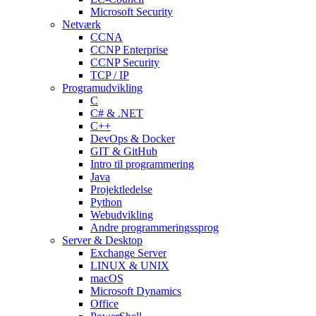
Microsoft Security
Netværk
CCNA
CCNP Enterprise
CCNP Security
TCP / IP
Programudvikling
C
C# & .NET
C++
DevOps & Docker
GIT & GitHub
Intro til programmering
Java
Projektledelse
Python
Webudvikling
Andre programmeringssprog
Server & Desktop
Exchange Server
LINUX & UNIX
macOS
Microsoft Dynamics
Office