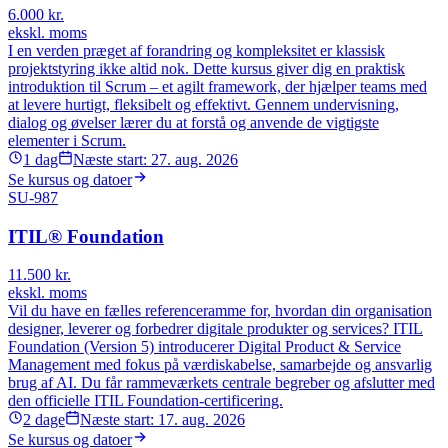
6.000
kr.
ekskl. moms
I en verden præget af forandring og kompleksitet er klassisk
projektstyring ikke altid nok. Dette kursus giver dig en praktisk
introduktion til Scrum – et agilt framework, der hjælper teams med
at levere hurtigt, fleksibelt og effektivt. Gennem undervisning,
dialog og øvelser lærer du at forstå og anvende de vigtigste
elementer i Scrum.
1
dag
Næste start:
27. aug. 2026
Se kursus og datoer
SU-987
ITIL® Foundation
11.500
kr.
ekskl. moms
Vil du have en fælles referenceramme for, hvordan din organisation
designer, leverer og forbedrer digitale produkter og services? ITIL
Foundation (Version 5) introducerer Digital Product & Service
Management med fokus på værdiskabelse, samarbejde og ansvarlig
brug af AI. Du får rammeværkets centrale begreber og afslutter med
den officielle ITIL Foundation-certificering.
2
dage
Næste start:
17. aug. 2026
Se kursus og datoer